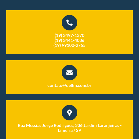
(19) 3497-1370
(19) 3441-4036
(19) 99100-2755
contato@dellm.com.br
Rua Messias Jorge Rodrigues, 336 Jardim Laranjeiras -
Limeira / SP