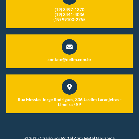
(19) 3497-1370
(19) 3441-4036
(19) 99100-2755
contato@dellm.com.br
Rua Messias Jorge Rodrigues, 336 Jardim Laranjeiras -
Limeira / SP
© 2025 Criado por
Portal Agro Metal Mecânica