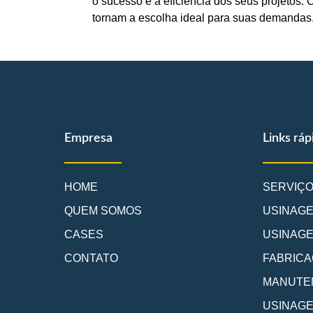
o sucesso e a eficiência dos seus projetos. 
tornam a escolha ideal para suas demandas
Empresa
Links ráp
HOME
SERVIÇ
QUEM SOMOS
USINAG
CASES
USINAGE
CONTATO
FABRICA
MANUTEN
USINAGE