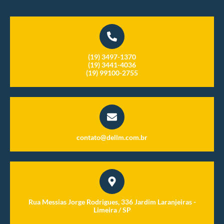
(19) 3497-1370
(19) 3441-4036
(19) 99100-2755
contato@dellm.com.br
Rua Messias Jorge Rodrigues, 336 Jardim Laranjeiras -
Limeira / SP